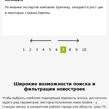
поспешить
По мнению экспертов компании Spainway, ожидается рост цен
в некоторых странах Европы.
1
2
3
4
5
6
7
8
9
10
Широкие возможности поиска и
фильтрации новостроек
Чтобы выбрать наиболее подходящие варианты жилья, достаточно
задать ряд параметров: месторасположение новостройки - у
станции метро, в конкретном районе города или области, срок ГК;